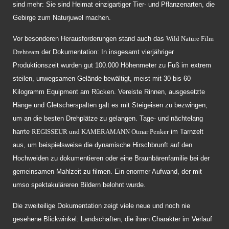
sind mehr: Sie sind Heimat einzigartiger Tier- und Pflanzenarten, die
Gebirge zum Naturjuwel machen.
Vor besonderen Herausforderungen stand auch das
Wild Nature Film
Drehteam
der Dokumentation: In insgesamt vierjähriger
Produktionszeit wurden gut 100.000 Höhenmeter zu Fuß im extrem
steilen, unwegsamen Gelände bewältigt, meist mit 30 bis 60
Kilogramm Equipment am Rücken. Vereiste Rinnen, ausgesetzte
Hänge und Gletscherspalten galt es mit Steigeisen zu bezwingen,
um an die besten Drehplätze zu gelangen. Tage- und nächtelang
harrte
REGISSEUR und KAMERAMANN Otmar Penker
im Tarnzelt
aus, um beispielsweise die dynamische Hirschbrunft auf den
Hochweiden zu dokumentieren oder eine Braunbärenfamilie bei der
gemeinsamen Mahlzeit zu filmen. Ein enormer Aufwand, der mit
umso spektakuläreren Bildern belohnt wurde.
Die zweiteilige Dokumentation zeigt viele neue und noch nie
gesehene Blickwinkel: Landschaften, die ihren Charakter im Verlauf