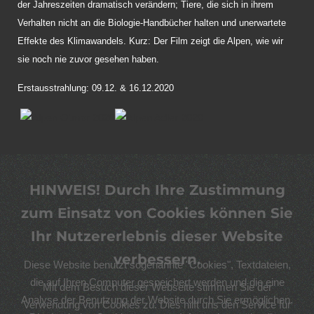
der Jahreszeiten dramatisch verändern; Tiere, die sich in ihrem
Verhalten nicht an die Biologie-Handbücher halten und unerwartete
Effekte des Klimawandels. Kurz: Der Film zeigt die Alpen, wie wir
sie noch nie zuvor gesehen haben.
Erstausstrahlung: 09.12. & 16.12.2020
HINWEIS! Durch Ihre Zustimmung
zum Einsatz von Cookies können Sie
Ihr Nutzererlebnis dieser Website
verbessern.
Diese Website benutzt sogenannte "Cookies", Textdateien,
die auf Ihren Computer gespeichert werden und die eine
Mit dem Besuch dieser Webseite stimmen Sie der
Analyse der Benutzung der Website durch Sie ermöglichen.
Verwendung von Cookies zu. Dies hilft uns den Service für